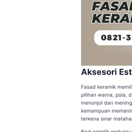
Aksesori Est
Fasad keramik memili
pilihan warna, pola,
menonjol dan meningka
kemampuan memantulk
terkena sinar matahar
Bagi pemilik gedung 