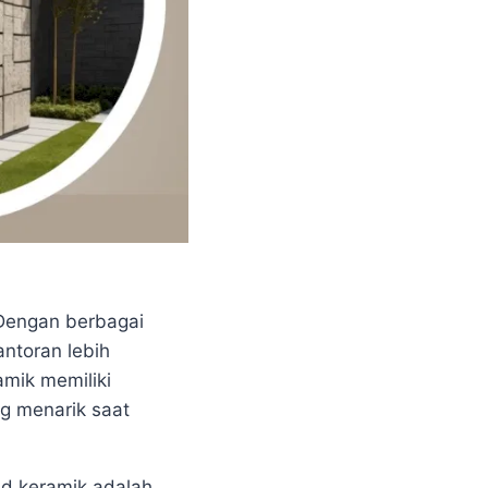
 Dengan berbagai
antoran lebih
amik memiliki
g menarik saat
ad keramik adalah