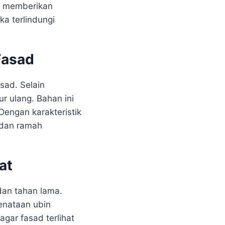
i memberikan
a terlindungi
Fasad
asad. Selain
r ulang. Bahan ini
engan karakteristik
 dan ramah
at
dan tahan lama.
enataan ubin
agar fasad terlihat