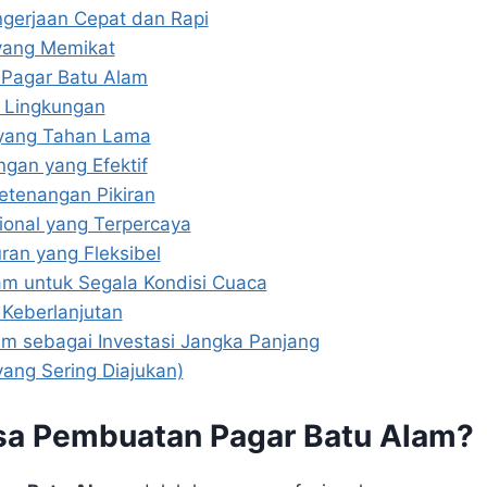
ngerjaan Cepat dan Rapi
 yang Memikat
 Pagar Batu Alam
h Lingkungan
i yang Tahan Lama
ngan yang Efektif
Ketenangan Pikiran
ional yang Terpercaya
ran yang Fleksibel
am untuk Segala Kondisi Cuaca
 Keberlanjutan
am sebagai Investasi Jangka Panjang
ang Sering Diajukan)
Jasa Pembuatan Pagar Batu Alam?