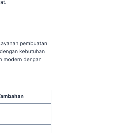
at.
n. Layanan pembuatan
dengan kebutuhan
kan modern dengan
 Tambahan
i