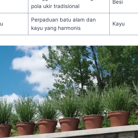
Besi
pola ukir tradisional
Perpaduan batu alam dan
yu
Kayu
kayu yang harmonis