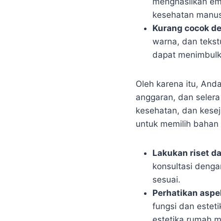
menghasilkan emi
kesehatan manus
Kurang cocok de
warna, dan tekst
dapat menimbulka
Oleh karena itu, And
anggaran, dan seler
kesehatan, dan kese
untuk memilih bahan 
Lakukan riset d
konsultasi dengan
sesuai.
Perhatikan aspe
fungsi dan estet
estetika rumah m