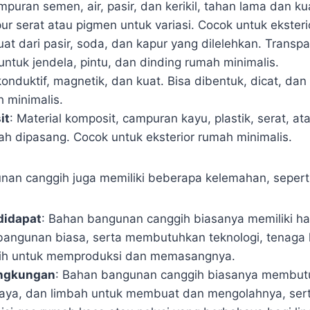
mpuran semen, air, pasir, dan kerikil, tahan lama dan ku
r serat atau pigmen untuk variasi. Cocok untuk eksteri
uat dari pasir, soda, dan kapur yang dilelehkan. Transpara
untuk jendela, pintu, dan dinding rumah minimalis.
onduktif, magnetik, dan kuat. Bisa dibentuk, dicat, da
 minimalis.
it
: Material komposit, campuran kayu, plastik, serat, ata
h dipasang. Cocok untuk eksterior rumah minimalis.
an canggih juga memiliki beberapa kelemahan, seperti
didapat
: Bahan bangunan canggih biasanya memiliki har
angunan biasa, serta membutuhkan teknologi, tenaga k
gih untuk memproduksi dan memasangnya.
ingkungan
: Bahan bangunan canggih biasanya membut
daya, dan limbah untuk membuat dan mengolahnya, ser