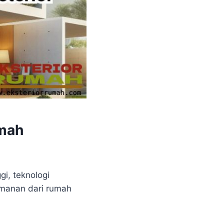
umah
i, teknologi
eamanan dari rumah