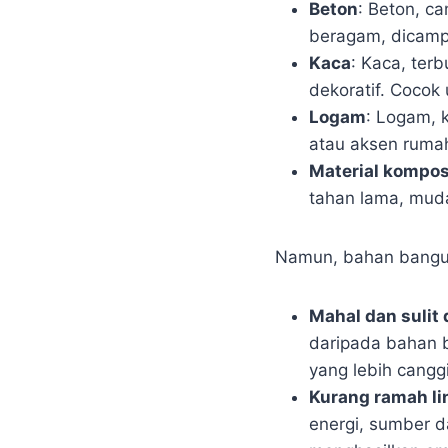
Beton
: Beton, ca
beragam, dicampu
Kaca
: Kaca, terb
dekoratif. Cocok 
Logam
: Logam, k
atau aksen rumah
Material kompos
tahan lama, muda
Namun, bahan bangun
Mahal dan sulit 
daripada bahan b
yang lebih cang
Kurang ramah l
energi, sumber 