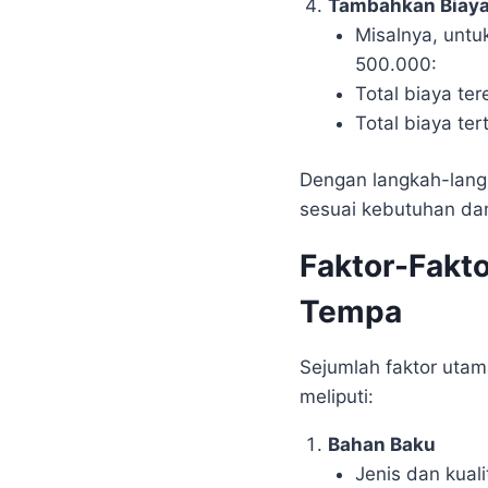
Tambahkan Biaya
Misalnya, unt
500.000:
Total biaya te
Total biaya te
Dengan langkah-langk
sesuai kebutuhan da
Faktor-Fakt
Tempa
Sejumlah faktor uta
meliputi:
Bahan Baku
Jenis dan kual