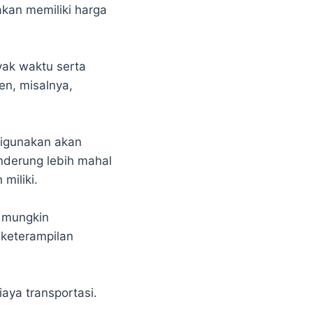
akan memiliki harga
yak waktu serta
n, misalnya,
digunakan akan
nderung lebih mahal
miliki.
a mungkin
keterampilan
ya transportasi.
.