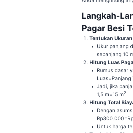
Anda menghitung ang
Langkah-La
Pagar Besi 
Tentukan Ukuran
Ukur panjang d
sepanjang 10 m
Hitung Luas Paga
Rumus dasar y
Luas=Panjang 
Jadi, jika panj
2
1,5 m=15 m
Hitung Total Bia
Dengan asumsi
Rp300.000=Rp
Untuk harga te