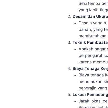
Besi tempa berk
yang lebih tin
Desain dan Ukur
Desain yang ru
bahan, yang t
membutuhkan p
Teknik Pembuata
Apakah pagar d
berpengaruh pa
karena membutu
Biaya Tenaga Ker
Biaya tenaga k
menemukan kis
pengrajin yang 
Lokasi Pemasan
Jarak lokasi 
Semakin jauh l