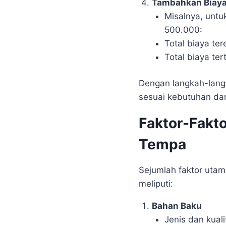
Tambahkan Biaya
Misalnya, unt
500.000:
Total biaya te
Total biaya te
Dengan langkah-langk
sesuai kebutuhan da
Faktor-Fakt
Tempa
Sejumlah faktor uta
meliputi:
Bahan Baku
Jenis dan kual