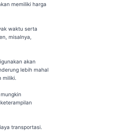
akan memiliki harga
yak waktu serta
n, misalnya,
digunakan akan
nderung lebih mahal
miliki.
a mungkin
keterampilan
ya transportasi.
.