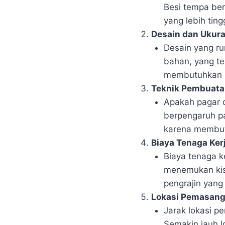
Besi tempa berk
yang lebih tin
Desain dan Ukur
Desain yang ru
bahan, yang t
membutuhkan p
Teknik Pembuata
Apakah pagar d
berpengaruh pa
karena membutu
Biaya Tenaga Ker
Biaya tenaga k
menemukan kis
pengrajin yang 
Lokasi Pemasan
Jarak lokasi 
Semakin jauh l