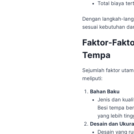
Total biaya te
Dengan langkah-langk
sesuai kebutuhan da
Faktor-Fakt
Tempa
Sejumlah faktor uta
meliputi:
Bahan Baku
Jenis dan kual
Besi tempa berk
yang lebih tin
Desain dan Ukur
Desain yang ru