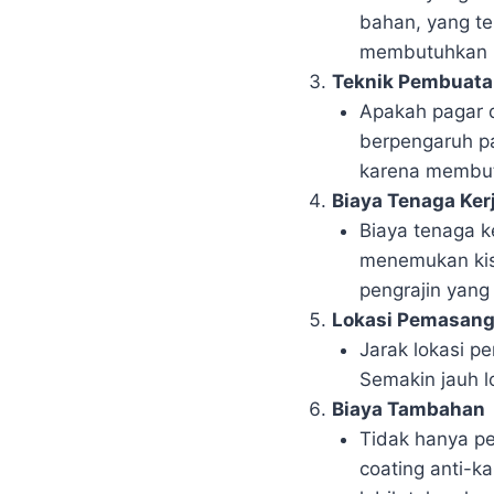
bahan, yang t
membutuhkan p
Teknik Pembuata
Apakah pagar d
berpengaruh pa
karena membutu
Biaya Tenaga Ker
Biaya tenaga k
menemukan kis
pengrajin yang 
Lokasi Pemasan
Jarak lokasi 
Semakin jauh l
Biaya Tambahan
Tidak hanya pe
coating anti-k