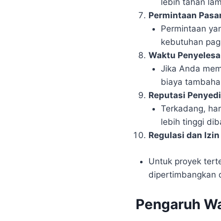
lebih tahan la
Permintaan Pasa
Permintaan yan
kebutuhan paga
Waktu Penyelesa
Jika Anda memi
biaya tambahan
Reputasi Penyedi
Terkadang, har
lebih tinggi di
Regulasi dan Izin
Untuk proyek terte
dipertimbangkan 
Pengaruh Wa