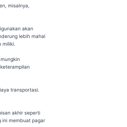
n, misalnya,
digunakan akan
nderung lebih mahal
miliki.
a mungkin
keterampilan
ya transportasi.
.
san akhir seperti
g ini membuat pagar