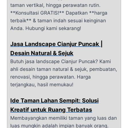
taman vertikal, hingga perawatan rutin.
**Konsultasi GRATIS!** Dapatkan **harga
terbaik** & taman indah sesuai keinginan
Anda. Hubungi kami sekarang!
Jasa Landscape Cianjur Puncak |
Desain Natural & Sejuk
Butuh jasa landscape Cianjur Puncak? Kami
ahli desain taman natural & sejuk, pembuatan,
renovasi, hingga perawatan. Harga
terjangkau, hasil memukau!
Ide Taman Lahan Sempit: Solusi
Kreatif untuk Ruang Terbatas
Membayangkan memiliki taman yang luas dan
luas mungkin adalah impian banyak orang.