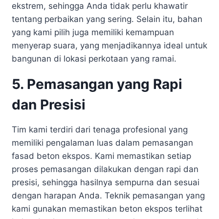
ekstrem, sehingga Anda tidak perlu khawatir
tentang perbaikan yang sering. Selain itu, bahan
yang kami pilih juga memiliki kemampuan
menyerap suara, yang menjadikannya ideal untuk
bangunan di lokasi perkotaan yang ramai.
5. Pemasangan yang Rapi
dan Presisi
Tim kami terdiri dari tenaga profesional yang
memiliki pengalaman luas dalam pemasangan
fasad beton ekspos. Kami memastikan setiap
proses pemasangan dilakukan dengan rapi dan
presisi, sehingga hasilnya sempurna dan sesuai
dengan harapan Anda. Teknik pemasangan yang
kami gunakan memastikan beton ekspos terlihat