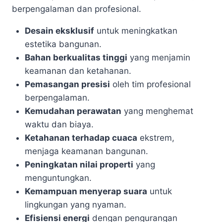
berpengalaman dan profesional.
Desain eksklusif
untuk meningkatkan
estetika bangunan.
Bahan berkualitas tinggi
yang menjamin
keamanan dan ketahanan.
Pemasangan presisi
oleh tim profesional
berpengalaman.
Kemudahan perawatan
yang menghemat
waktu dan biaya.
Ketahanan terhadap cuaca
ekstrem,
menjaga keamanan bangunan.
Peningkatan nilai properti
yang
menguntungkan.
Kemampuan menyerap suara
untuk
lingkungan yang nyaman.
Efisiensi energi
dengan pengurangan