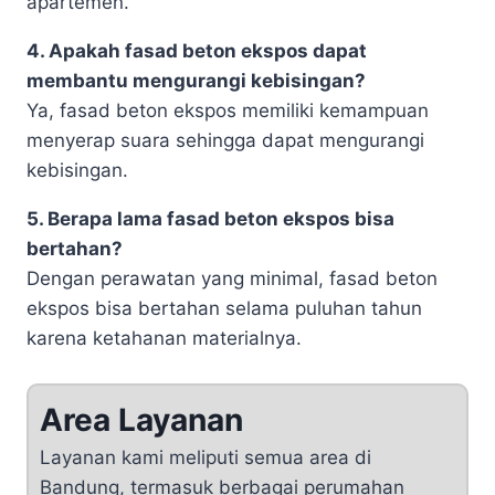
apartemen.
4. Apakah fasad beton ekspos dapat
membantu mengurangi kebisingan?
Ya, fasad beton ekspos memiliki kemampuan
menyerap suara sehingga dapat mengurangi
kebisingan.
5. Berapa lama fasad beton ekspos bisa
bertahan?
Dengan perawatan yang minimal, fasad beton
ekspos bisa bertahan selama puluhan tahun
karena ketahanan materialnya.
Area Layanan
Layanan kami meliputi semua area di
Bandung, termasuk berbagai perumahan