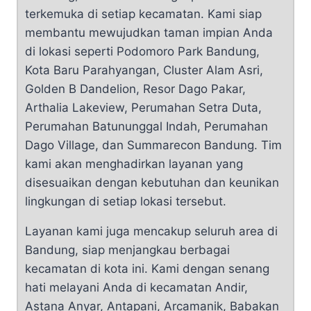
terkemuka di setiap kecamatan. Kami siap
membantu mewujudkan taman impian Anda
di lokasi seperti Podomoro Park Bandung,
Kota Baru Parahyangan, Cluster Alam Asri,
Golden B Dandelion, Resor Dago Pakar,
Arthalia Lakeview, Perumahan Setra Duta,
Perumahan Batununggal Indah, Perumahan
Dago Village, dan Summarecon Bandung. Tim
kami akan menghadirkan layanan yang
disesuaikan dengan kebutuhan dan keunikan
lingkungan di setiap lokasi tersebut.
Layanan kami juga mencakup seluruh area di
Bandung, siap menjangkau berbagai
kecamatan di kota ini. Kami dengan senang
hati melayani Anda di kecamatan Andir,
Astana Anyar, Antapani, Arcamanik, Babakan